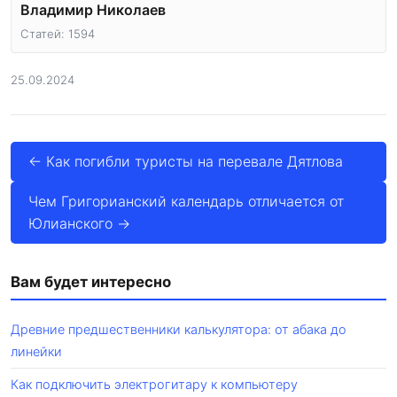
Владимир Николаев
Статей: 1594
25.09.2024
← Как погибли туристы на перевале Дятлова
Чем Григорианский календарь отличается от
Юлианского →
Вам будет интересно
Древние предшественники калькулятора: от абака до
линейки
Как подключить электрогитару к компьютеру