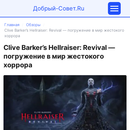
Добрый-Совет.Ru
Главная
Обзоры
/
/
Clive Barker’s Hellraiser: Revival — погружение в мир жестокого
хоррора
Clive Barker’s Hellraiser: Revival —
погружение в мир жестокого
хоррора