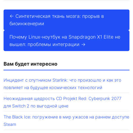
← Синтетическая ткань мозга: прорыв в
биоинженерии
Почему Linux-ноутбук на Snapdragon X1 Elite не
вышел: проблемы интеграции →
Вам будет интересно
Инцидент с спутником Starlink: что произошло и как это
повлияет на будущее космических технологий
Неожиданная щедрость CD Projekt Red: Cyberpunk 2077
для Switch 2 по выгодной цене
The Black Ice: погружение в мир ужасов на раннем доступе
Steam