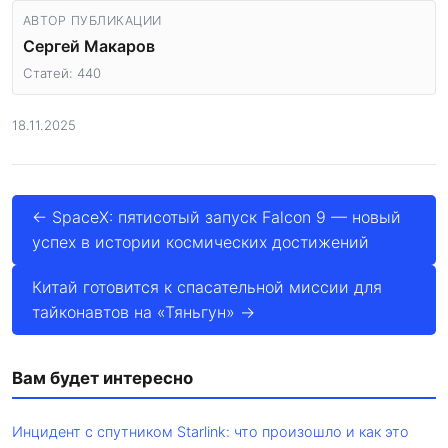
АВТОР ПУБЛИКАЦИИ
Сергей Макаров
Статей: 440
18.11.2025
← SpaceX: пятисотый запуск Falcon 9 — новый
успех в истории космических достижений
Китай готовится к спасательной миссии для
тайконавтов на «Тяньгун» →
Вам будет интересно
Инцидент с спутником Starlink: что произошло и как это