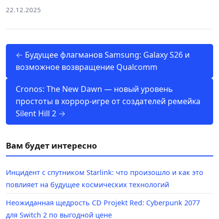
22.12.2025
← Будущее флагманов Samsung: Galaxy S26 и
возможное возвращение Qualcomm
Cronos: The New Dawn — новый уровень
простоты в хоррор-игре от создателей ремейка
Silent Hill 2 →
Вам будет интересно
Инцидент с спутником Starlink: что произошло и как это
повлияет на будущее космических технологий
Неожиданная щедрость CD Projekt Red: Cyberpunk 2077
для Switch 2 по выгодной цене