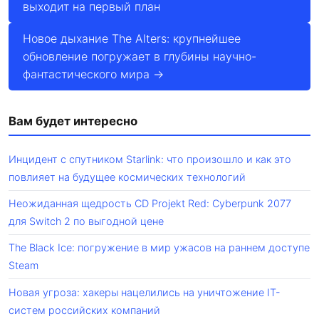
выходит на первый план
Новое дыхание The Alters: крупнейшее
обновление погружает в глубины научно-
фантастического мира →
Вам будет интересно
Инцидент с спутником Starlink: что произошло и как это
повлияет на будущее космических технологий
Неожиданная щедрость CD Projekt Red: Cyberpunk 2077
для Switch 2 по выгодной цене
The Black Ice: погружение в мир ужасов на раннем доступе
Steam
Новая угроза: хакеры нацелились на уничтожение IT-
систем российских компаний