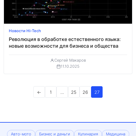
Новости Hi-Tech
Революция в обработке естественного языка:
новые возможности для бизнеса и общества
Сергей Макаров
11.10.2025
Пагинация
←
1
…
25
26
27
записей
Авто-мото
Бизнес и деньги
Кулинария
Медицина