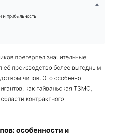
▲
и и прибыльность
иков претерпел значительные
ал её производство более выгодным
дством чипов. Это особенно
гигантов, как тайваньская TSMC,
 области контрактного
пов: особенности и