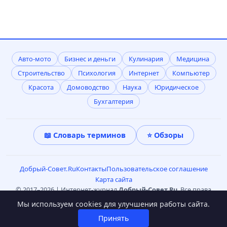
Авто-мото
Бизнес и деньги
Кулинария
Медицина
Строительство
Психология
Интернет
Компьютер
Красота
Домоводство
Наука
Юридическое
Бухгалтерия
📖 Словарь терминов
⭐ Обзоры
Добрый-Совет.Ru
Контакты
Пользовательское соглашение
Карта сайта
© 2017–2026 | Интернет-журнал
Добрый-Совет.Ru
. Все права
защищены. Копирование материалов только с письменного
Мы используем cookies для улучшения работы сайта.
согласия редакции. Может встречаться материал 18+.
Принять