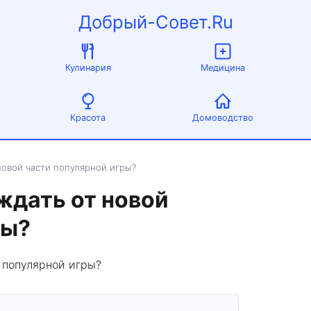
Добрый-Совет.Ru
Кулинария
Медицина
Красота
Домоводство
т новой части популярной игры?
о ждать от новой
ры?