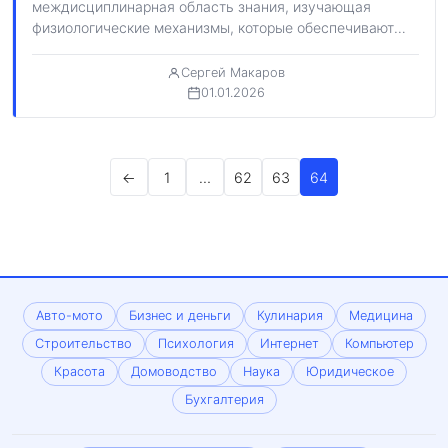
междисциплинарная область знания, изучающая
физиологические механизмы, которые обеспечивают
реализацию психических процессов, состояний и
поведения. Она исследует…
Сергей Макаров
01.01.2026
Пагинация
←
1
…
62
63
64
записей
Авто-мото
Бизнес и деньги
Кулинария
Медицина
Строительство
Психология
Интернет
Компьютер
Красота
Домоводство
Наука
Юридическое
Бухгалтерия