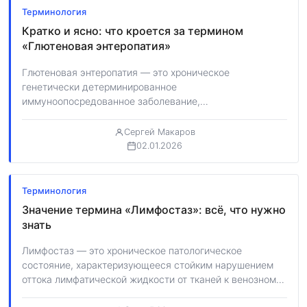
Терминология
Кратко и ясно: что кроется за термином
«Глютеновая энтеропатия»
Глютеновая энтеропатия — это хроническое
генетически детерминированное
иммуноопосредованное заболевание,
характеризующееся стойкой непереносимостью
фракций белка некоторых злаковых культур (пшеницы,
Сергей Макаров
ржи, ячменя)…
02.01.2026
Терминология
Значение термина «Лимфостаз»: всё, что нужно
знать
Лимфостаз — это хроническое патологическое
состояние, характеризующееся стойким нарушением
оттока лимфатической жидкости от тканей к венозному
руслу, что неизбежно приводит…