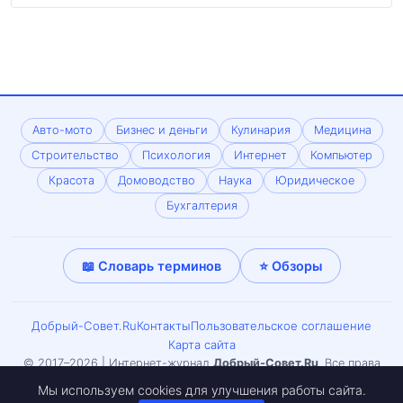
Авто-мото
Бизнес и деньги
Кулинария
Медицина
Строительство
Психология
Интернет
Компьютер
Красота
Домоводство
Наука
Юридическое
Бухгалтерия
📖 Словарь терминов
⭐ Обзоры
Добрый-Совет.Ru
Контакты
Пользовательское соглашение
Карта сайта
© 2017–2026 | Интернет-журнал
Добрый-Совет.Ru
. Все права
защищены. Копирование материалов только с письменного
Мы используем cookies для улучшения работы сайта.
согласия редакции. Может встречаться материал 18+.