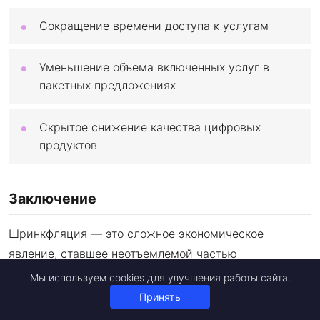
Сокращение времени доступа к услугам
Уменьшение объема включенных услуг в
пакетных предложениях
Скрытое снижение качества цифровых
продуктов
Заключение
Шринкфляция — это сложное экономическое
явление, ставшее неотъемлемой частью
современного потребительского рынка. Понимание
Мы используем cookies для улучшения работы сайта.
ее механизмов, видов и причин возникновения
Принять
позволяет потребителям принимать более