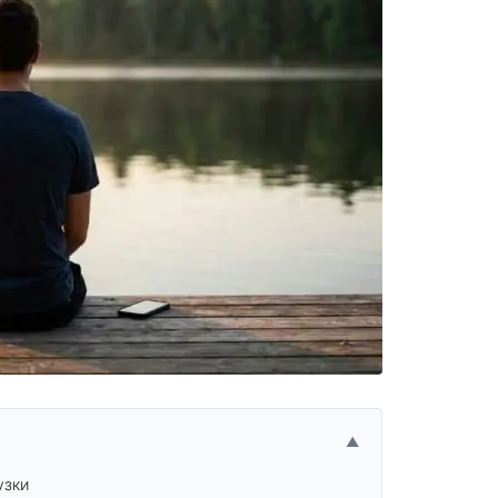
▲
узки