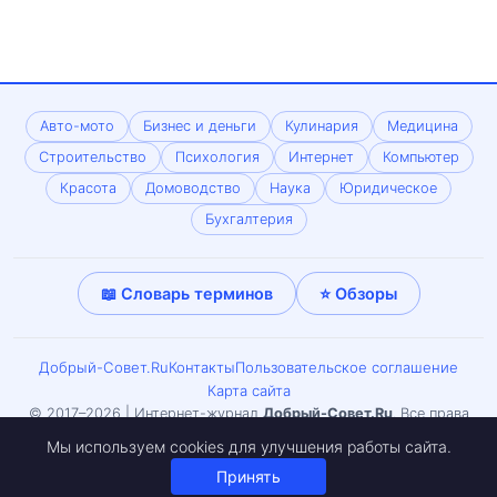
Авто-мото
Бизнес и деньги
Кулинария
Медицина
Строительство
Психология
Интернет
Компьютер
Красота
Домоводство
Наука
Юридическое
Бухгалтерия
📖 Словарь терминов
⭐ Обзоры
Добрый-Совет.Ru
Контакты
Пользовательское соглашение
Карта сайта
© 2017–2026 | Интернет-журнал
Добрый-Совет.Ru
. Все права
защищены. Копирование материалов только с письменного
Мы используем cookies для улучшения работы сайта.
согласия редакции. Может встречаться материал 18+.
Принять