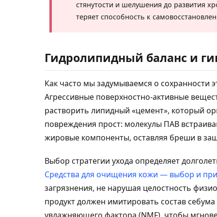
стянутости и шелушения до развития хр
теряет способность к самовосстановле
Гидролипидный баланс и ги
Как часто мы задумываемся о сохранности э
Агрессивные поверхностно-активные вещест
растворить липидный «цемент», который ор
повреждения прост: молекулы ПАВ встраива
жировые компоненты, оставляя бреши в защ
Выбор стратегии ухода определяет долголе
Средства для очищения кожи — выбор и пр
загрязнения, не нарушая целостность физи
продукт должен имитировать состав себума
увлажняющего фактора (NMF), чтобы мгнов