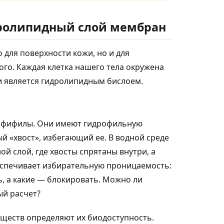
дролипидный слой мембран
 для поверхности кожи, но и для
го. Каждая клетка нашего тела окружена
и является гидролипидным бислоем.
мфифилы. Они имеют гидрофильную
й «хвост», избегающий ее. В водной среде
й слой, где хвосты спрятаны внутри, а
еспечивает избирательную проницаемость:
ь, а какие — блокировать. Можно ли
й расчет?
ществ определяют их биодоступность.