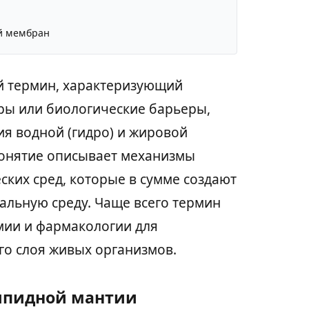
й мембран
й термин, характеризующий
уры или биологические барьеры,
я водной (гидро) и жировой
понятие описывает механизмы
ских сред, которые в сумме создают
льную среду. Чаще всего термин
мии и фармакологии для
го слоя живых организмов.
ипидной мантии