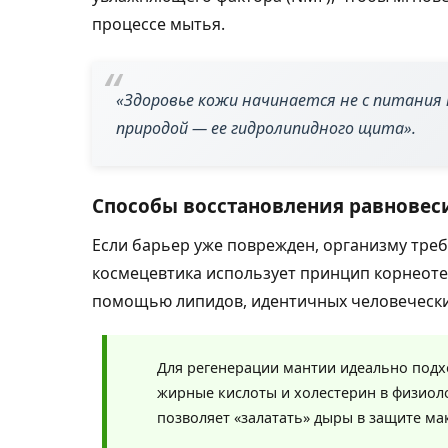
процессе мытья.
«Здоровье кожи начинается не с питания к
природой — ее гидролипидного щита».
Способы восстановления равновес
Если барьер уже поврежден, организму тре
космецевтика использует принцип корнеоте
помощью липидов, идентичных человеческ
Для регенерации мантии идеально подх
жирные кислоты и холестерин в физиоло
позволяет «залатать» дыры в защите м