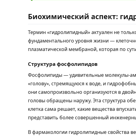
Биохимический аспект: ги
Термин «гидролипидный» актуален не только
фундаментального уровня жизни — клеточно
плазматической мембраной, которая по сут
Структура фосфолипидов
Фосфолипиды — удивительные молекулы-а
«голову», стремящуюся к воде, и гидрофобны
они самопроизвольно организуются в двойно
головы обращены наружу. Эта структура об
клетка сама решает, какие вещества впускат
представить более совершенный инженерны
В фармакологии гидролипидные свойства ве