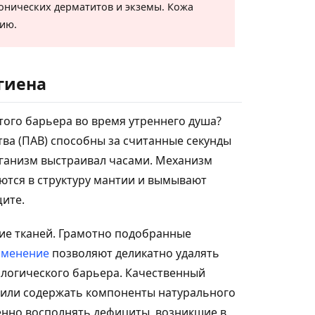
онических дерматитов и экземы. Кожа
нию.
гиена
того барьера во время утреннего душа?
ва (ПАВ) способны за считанные секунды
ганизм выстраивал часами. Механизм
ются в структуру мантии и вымывают
ите.
тие тканей. Грамотно подобранные
именение
позволяют деликатно удалять
ологического барьера. Качественный
 или содержать компоненты натурального
енно восполнять дефициты, возникшие в