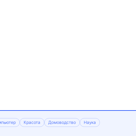
мпьютер
Красота
Домоводство
Наука