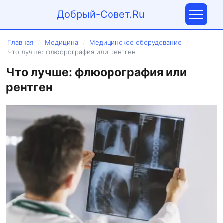
Добрый-Совет.Ru
Главная
Медицина
Медицинское оборудование
/
/
/
Что лучше: флюорография или рентген
Что лучше: флюорография или
рентген