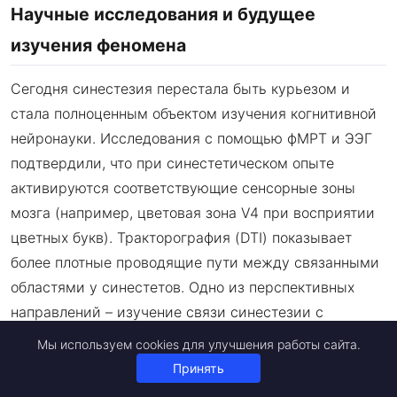
Научные исследования и будущее
изучения феномена
Сегодня синестезия перестала быть курьезом и
стала полноценным объектом изучения когнитивной
нейронауки. Исследования с помощью фМРТ и ЭЭГ
подтвердили, что при синестетическом опыте
активируются соответствующие сенсорные зоны
мозга (например, цветовая зона V4 при восприятии
цветных букв). Тракторография (DTI) показывает
более плотные проводящие пути между связанными
областями у синестетов. Одно из перспективных
направлений – изучение связи синестезии с
повышенным вниманием и перцептивным
Мы используем cookies для улучшения работы сайта.
интеллектом
. Есть гипотеза, что это не атавизм, а
Принять
эволюционное преимущество – более «связанный»