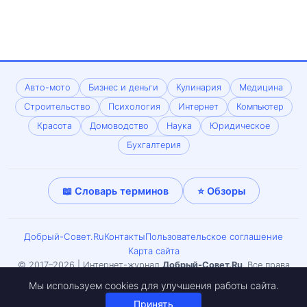
Авто-мото
Бизнес и деньги
Кулинария
Медицина
Строительство
Психология
Интернет
Компьютер
Красота
Домоводство
Наука
Юридическое
Бухгалтерия
📖 Словарь терминов
⭐ Обзоры
Добрый-Совет.Ru
Контакты
Пользовательское соглашение
Карта сайта
© 2017–2026 | Интернет-журнал
Добрый-Совет.Ru
. Все права
защищены. Копирование материалов только с письменного
Мы используем cookies для улучшения работы сайта.
согласия редакции. Может встречаться материал 18+.
Принять