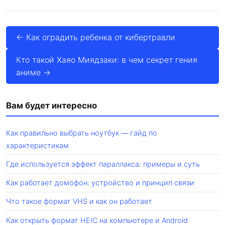
← Как оградить ребенка от кибертравли
Кто такой Хаяо Миядзаки: в чем секрет гения
аниме →
Вам будет интересно
Как правильно выбрать ноутбук — гайд по
характеристикам
Где используется эффект параллакса: примеры и суть
Как работает домофон: устройство и принцип связи
Что такое формат VHS и как он работает
Как открыть формат HEIC на компьютере и Android