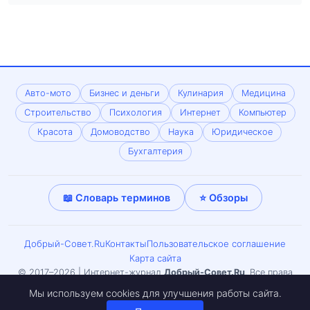
Авто-мото
Бизнес и деньги
Кулинария
Медицина
Строительство
Психология
Интернет
Компьютер
Красота
Домоводство
Наука
Юридическое
Бухгалтерия
📖 Словарь терминов
⭐ Обзоры
Добрый-Совет.Ru
Контакты
Пользовательское соглашение
Карта сайта
© 2017–2026 | Интернет-журнал
Добрый-Совет.Ru
. Все права
защищены. Копирование материалов только с письменного
Мы используем cookies для улучшения работы сайта.
согласия редакции. Может встречаться материал 18+.