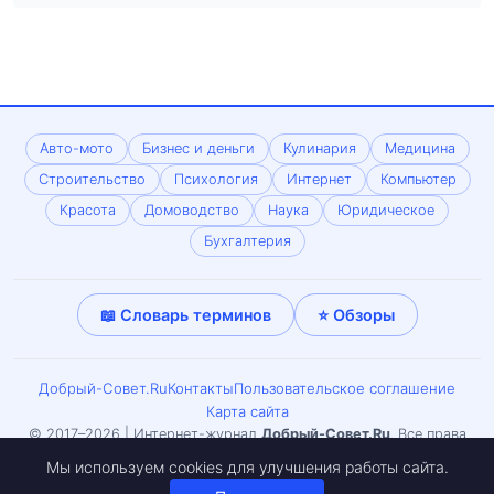
Авто-мото
Бизнес и деньги
Кулинария
Медицина
Строительство
Психология
Интернет
Компьютер
Красота
Домоводство
Наука
Юридическое
Бухгалтерия
📖 Словарь терминов
⭐ Обзоры
Добрый-Совет.Ru
Контакты
Пользовательское соглашение
Карта сайта
© 2017–2026 | Интернет-журнал
Добрый-Совет.Ru
. Все права
защищены. Копирование материалов только с письменного
Мы используем cookies для улучшения работы сайта.
согласия редакции. Может встречаться материал 18+.