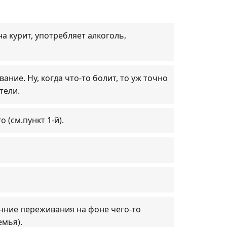
 курит, употребляет алкоголь,
ние. Ну, когда что-то болит, то уж точно
тели.
 (см.пункт 1-й).
енние переживания на фоне чего-то
емья).