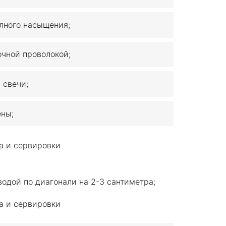
лного насыщения;
очной проволокой;
 свечи;
ены;
одой по диагонали на 2-3 сантиметра;