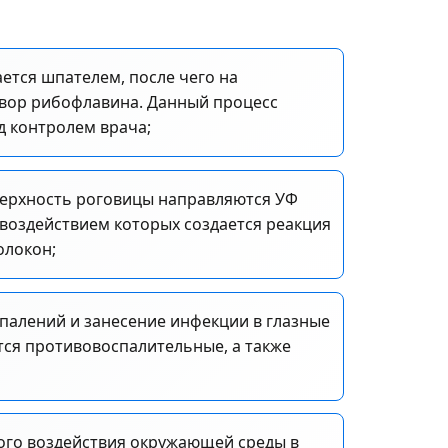
ется шпателем, после чего на
твор рибофлавина. Данный процесс
д контролем врача;
оверхность роговицы направляются УФ
воздействием которых создается реакция
олокон;
палений и занесение инфекции в глазные
тся противовоспалительные, а также
го воздействия окружающей среды в