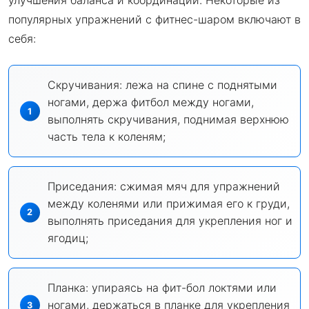
улучшения баланса и координации. Некоторые из
популярных упражнений с фитнес-шаром включают в
себя:
Скручивания: лежа на спине с поднятыми
ногами, держа фитбол между ногами,
выполнять скручивания, поднимая верхнюю
часть тела к коленям;
Приседания: сжимая мяч для упражнений
между коленями или прижимая его к груди,
выполнять приседания для укрепления ног и
ягодиц;
Планка: упираясь на фит-бол локтями или
ногами, держаться в планке для укрепления