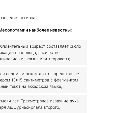
Месопотамии наиболее известны:
лизительный возраст составляет около
икации владельца, в качестве
вливались из камня или терракоты;
ся седьмым веком до н.э., представляет
мером 13Х15 сантиметров с фрагментом
ный текст на аккадском языке;
тысяч лет. Трехметровое изваяние духа-
царя Ашшурнасирпала второго;