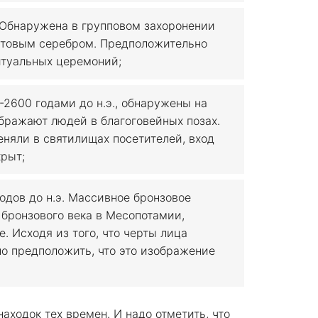
 Обнаружена в групповом захоронении
истовым серебром. Предположительно
итуальных церемоний;
2600 годами до н.э., обнаружены на
бражают людей в благоговейных позах.
еняли в святилищах посетителей, вход
крыт;
одов до н.э. Массивное бронзовое
 бронзового века в Месопотамии,
. Исходя из того, что черты лица
о предположить, что это изображение
аходок тех времен. И надо отметить, что