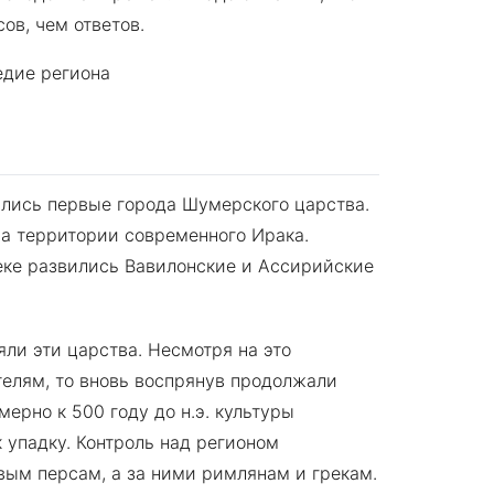
ов, чем ответов.
вились первые города Шумерского царства.
на территории современного Ирака.
веке развились Вавилонские и Ассирийские
яли эти царства. Несмотря на это
телям, то вновь воспрянув продолжали
ерно к 500 году до н.э. культуры
 упадку. Контроль над регионом
вым персам, а за ними римлянам и грекам.