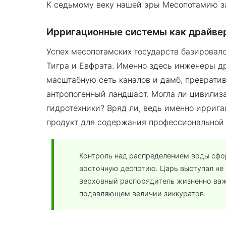
К седьмому веку нашей эры Месопотамию за
Ирригационные системы как драйве
Успех месопотамских государств базировалс
Тигра и Евфрата. Именно здесь инженеры д
масштабную сеть каналов и дамб, преврати
антропогенный ландшафт. Могла ли цивилиз
гидротехники? Вряд ли, ведь именно ирриг
продукт для содержания профессиональной
Контроль над распределением воды сф
восточную деспотию. Царь выступал не п
верховный распорядитель жизненно важ
подавляющем величии зиккуратов.