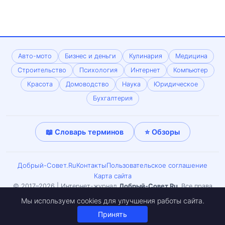
Авто-мото
Бизнес и деньги
Кулинария
Медицина
Строительство
Психология
Интернет
Компьютер
Красота
Домоводство
Наука
Юридическое
Бухгалтерия
📖 Словарь терминов
⭐ Обзоры
Добрый-Совет.Ru
Контакты
Пользовательское соглашение
Карта сайта
© 2017–2026 | Интернет-журнал
Добрый-Совет.Ru
. Все права
защищены. Копирование материалов только с письменного
Мы используем cookies для улучшения работы сайта.
согласия редакции. Может встречаться материал 18+.
Принять