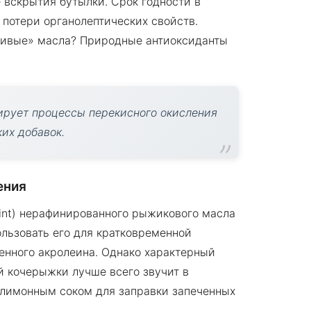
 вскрытия бутылки. Срок годности в
 потери органолептических свойств.
живые» масла? Природные антиоксиданты
ирует процессы перекисного окисления
их добавок.
ения
oint) нерафинированного рыжикового масла
ользовать его для кратковременной
енного акролеина. Однако характерный
й кочерыжки лучше всего звучит в
с лимонным соком для заправки запеченных