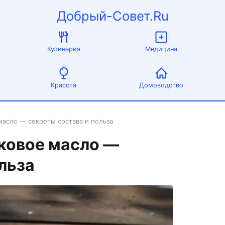
Добрый-Совет.Ru
Кулинария
Медицина
Красота
Домоводство
асло — секреты состава и польза
ковое масло —
льза