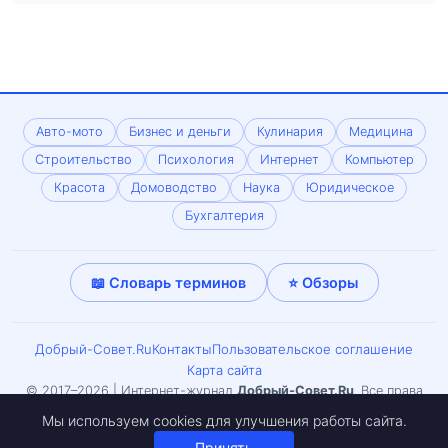
Авто-мото
Бизнес и деньги
Кулинария
Медицина
Строительство
Психология
Интернет
Компьютер
Красота
Домоводство
Наука
Юридическое
Бухгалтерия
📖 Словарь терминов
⭐ Обзоры
Добрый-Совет.Ru
Контакты
Пользовательское соглашение
Карта сайта
© 2017–2026 | Интернет-журнал
Добрый-Совет.Ru
. Все права
защищены. Копирование материалов только с письменного
Мы используем cookies для улучшения работы сайта.
согласия редакции. Может встречаться материал 18+.
Принять