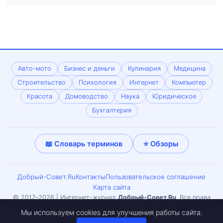
Авто-мото
Бизнес и деньги
Кулинария
Медицина
Строительство
Психология
Интернет
Компьютер
Красота
Домоводство
Наука
Юридическое
Бухгалтерия
📖 Словарь терминов
⭐ Обзоры
Добрый-Совет.Ru
Контакты
Пользовательское соглашение
Карта сайта
© 2017–2026 | Интернет-журнал
Добрый-Совет.Ru
. Все права
защищены. Копирование материалов только с письменного
Мы используем cookies для улучшения работы сайта.
согласия редакции. Может встречаться материал 18+.