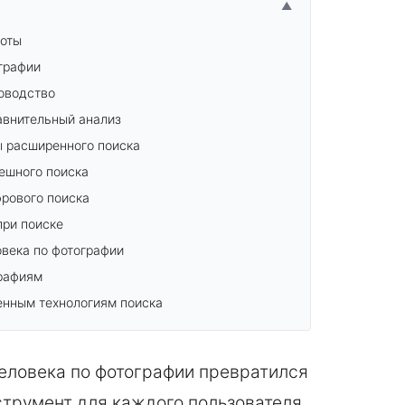
▲
боты
графии
ководство
авнительный анализ
 расширенного поиска
ешного поиска
рового поиска
при поиске
овека по фотографии
графиям
енным технологиям поиска
человека по фотографии превратился
струмент для каждого пользователя.