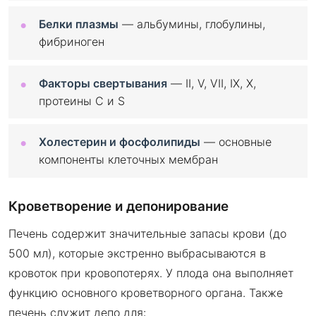
Белки плазмы
— альбумины, глобулины,
фибриноген
Факторы свертывания
— II, V, VII, IX, X,
протеины C и S
Холестерин и фосфолипиды
— основные
компоненты клеточных мембран
Кроветворение и депонирование
Печень содержит значительные запасы крови (до
500 мл), которые экстренно выбрасываются в
кровоток при кровопотерях. У плода она выполняет
функцию основного кроветворного органа. Также
печень служит депо для: