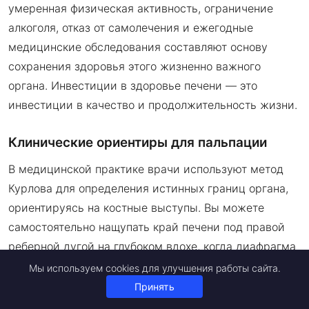
умеренная физическая активность, ограничение
алкоголя, отказ от самолечения и ежегодные
медицинские обследования составляют основу
сохранения здоровья этого жизненно важного
органа. Инвестиции в здоровье печени — это
инвестиции в качество и продолжительность жизни.
Клинические ориентиры для пальпации
В медицинской практике врачи используют метод
Курлова для определения истинных границ органа,
ориентируясь на костные выступы. Вы можете
самостоятельно нащупать край печени под правой
реберной дугой на глубоком вдохе, когда диафрагма
толкает ее вниз. Чувствуете плотный, эластичный
Мы используем cookies для улучшения работы сайта.
край? В норме он безболезненный и имеет ровные
Принять
контуры.