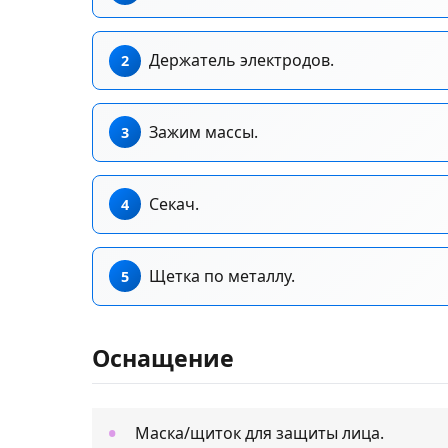
Держатель электродов.
Зажим массы.
Секач.
Щетка по металлу.
Оснащение
Маска/щиток для защиты лица.