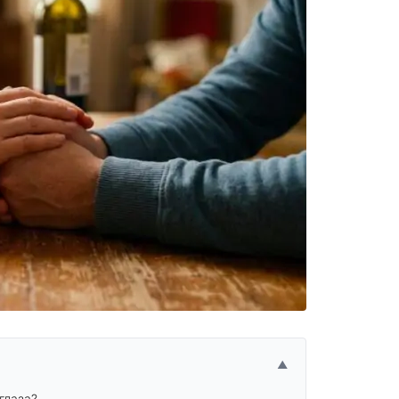
▲
глаза?