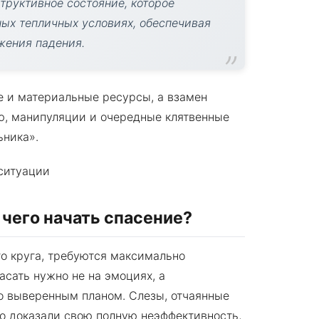
структивное состояние, которое
ных тепличных условиях, обеспечивая
жения падения.
е и материальные ресурсы, а взамен
ю, манипуляции и очередные клятвенные
ьника».
 чего начать спасение?
го круга, требуются максимально
сать нужно не на эмоциях, а
о выверенным планом. Слезы, отчаянные
о доказали свою полную неэффективность,