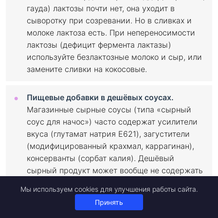
гауда) лактозы почти нет, она уходит в
сыворотку при созревании. Но в сливках и
молоке лактоза есть. При непереносимости
лактозы (дефицит фермента лактазы)
используйте безлактозные молоко и сыр, или
замените сливки на кокосовые.
Пищевые добавки в дешёвых соусах.
Магазинные сырные соусы (типа «сырный
соус для начос») часто содержат усилители
вкуса (глутамат натрия E621), загустители
(модифицированный крахмал, каррагинан),
консерванты (сорбат калия). Дешёвый
сырный продукт может вообще не содержать
сыра, а состоять из растительных жиров
Мы используем cookies для улучшения работы сайта.
(пальмовое масло), ароматизаторов и
Принять
красителей. Читайте состав!