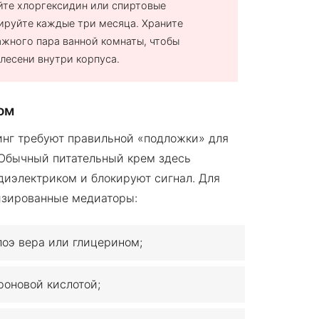
йте хлоргексидин или спиртовые
ируйте каждые три месяца. Храните
ажного пара ванной комнаты, чтобы
лесени внутри корпуса.
ом
инг требуют правильной «подложки» для
 Обычный питательный крем здесь
 диэлектриком и блокируют сигнал. Для
изированные медиаторы:
лоэ вера или глицерином;
роновой кислотой;