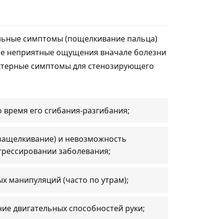
альные симптомы (пощелкивание пальца)
гие неприятные ощущения вначале болезни
ктерные симптомы для стенозирующего
 время его сгибания-разгибания;
защелкивание) и невозможность
грессировании заболевания;
х манипуляций (часто по утрам);
ие двигательных способностей руки;