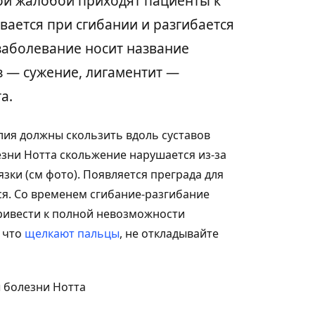
ой жалобой приходят пациенты к
вается при сгибании и разгибается
заболевание носит название
з — сужение, лигаментит —
а.
ия должны скользить вдоль суставов
езни Нотта скольжение нарушается из-за
зки (см фото). Появляется преграда для
я. Со временем сгибание-разгибание
ривести к полной невозможности
, что
щелкают пальцы
, не откладывайте