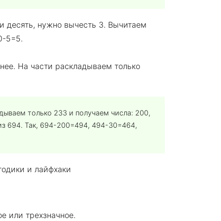
ли десять, нужно вычесть 3. Вычитаем
0-5=5.
нее. На части раскладываем только
дываем только 233 и получаем числа: 200,
из 694. Так, 694-200=494, 494-30=464,
е или трехзначное.