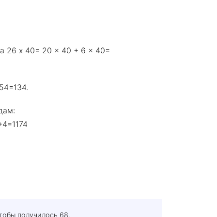
а 26 x 40= 20 x 40 + 6 x 40=
+54=134.
дам:
+4=1174
тобы получилось 68.