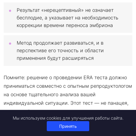
Результат «нерецептивный» не означает
бесплодие, а указывает на необходимость
коррекции времени переноса эмбриона
Метод продолжает развиваться, и в
перспективе его точность и области
применения будут расширяться
Помните: решение о проведении ERA теста должно
приниматься совместно с опытным репродуктологом
на основе тщательного анализа вашей
индивидуальной ситуации. Этот тест — не панацея,
но мощный инструмент в арсенале современной
Мы используем cookies для улучшения работы сайта.
репродуктивной медицины, который уже помог
Принять
тысячам женщин пройти сложный путь к