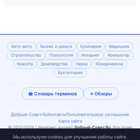
Авто-мото
Бизнес и деньги
Кулинария
Медицина
Строительство
Психология
Интернет
Компьютер
Красота
Домоводство
Наука
Юридическое
Бухгалтерия
📖 Словарь терминов
⭐ Обзоры
Добрый-Совет.Ru
Контакты
Пользовательское соглашение
Карта сайта
© 2017–2026 | Интернет-журнал
Добрый-Совет.Ru
. Все права
защищены. Копирование материалов только с письменного
Мы используем cookies для улучшения работы сайта.
согласия редакции. Может встречаться материал 18+.