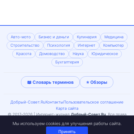
Авто-мото
Бизнес и деньги
Кулинария
Медицина
Строительство
Психология
Интернет
Компьютер
Красота
Домоводство
Наука
Юридическое
Бухгалтерия
📖 Словарь терминов
⭐ Обзоры
Добрый-Совет.Ru
Контакты
Пользовательское соглашение
Карта сайта
© 2017–2026 | Интернет-журнал
Добрый-Совет.Ru
. Все права
защищены. Копирование материалов только с письменного
Мы используем cookies для улучшения работы сайта.
согласия редакции. Может встречаться материал 18+.
Принять